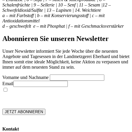
Schalenfrüchte | 9 – Sellerie | 10 – Senf | 11 – Sesam |12 –
Schwefeldioxid/Sulfite | 13 – Lupinen | 14. Weichtiere
a – mit Farbstoff | b – mit Konservierungsstoff | c – mit
Antioxidationsmittel
d – geschwefelt e – mit Phosphat | f – mit Geschmacksverstärker
Abonnieren Sie unseren Newsletter
Unser Newsletter informiert Sie jede Woche über die neuesten
Angebote und Tagesessen in der Landmetzgerei Eberhard und bietet
Ihnen somit eine ideale Möglichkeit, keine Aktion zu verpassen und
immer auf dem neuesten Stand zu sein.
Vorname und Nachname
Email
Hiermit akzeptiere ich die Datenschutzerklärung und akzeptiere, dass mir
aktuelle Informationen rund um die Landmetgerei Eberhard geschickt werden
dürfen. Diese Vereinbarung, kann jederzeit Widerrufen werden.
Kontakt