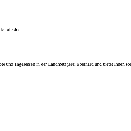
rberufe.de/
te und Tagesessen in der Landmetzgerei Eberhard und bietet Ihnen som
ktuelle Informationen rund um die Landmetgerei Eberhard geschickt werden dürfen.